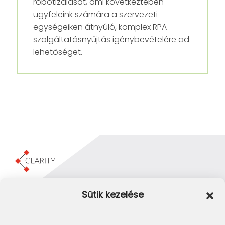
robotizálását, ami következtében
ügyfeleink számára a szervezeti
egységeiken átnyúló, komplex RPA
szolgáltatásnyújtás igénybevételére ad
lehetőséget.
Clarity Consulting Kft.
Sütik kezelése
1145 Budapest, Erzsébet Királyné útja 29/b.
+36 1 422-3030
info@clarity.hu