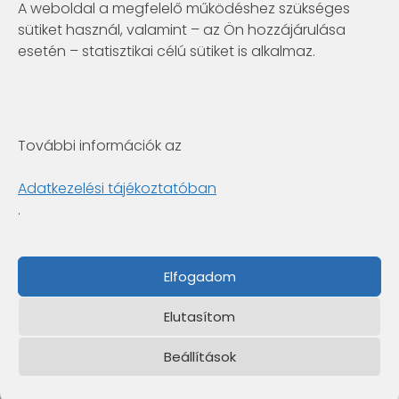
A weboldal a megfelelő működéshez szükséges
sütiket használ, valamint – az Ön hozzájárulása
Telconex Middle East
esetén – statisztikai célú sütiket is alkalmaz.
BH: +973 1742 2299
info@telconex.me
P.O.Box 80777 Manama, Kingdom of Bahrain
További információk az
Clarity Consulting Kft.
6722 Szeged, Gogol utca 3. 4.em.
Adatkezelési tájékoztatóban
+36 1 422-3030
.
info@clarity.hu
Fabintel Pakistan
Elfogadom
PK: +92 42 35846171
UK: +44-741-8447636
Elutasítom
info@fabintel.com
133, Aurangzeb Block
New Garden Town, Lahore-54600, Pakistan
Beállítások