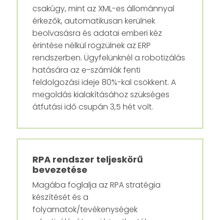
csakúgy, mint az XML-es állománnyal
érkezők, automatikusan kerülnek
beolvasásra és adatai emberi kéz
érintése nélkül rögzülnek az ERP
rendszerben. Ügyfelünknél a robotizálás
hatására az e-számlák fenti
feldolgozási ideje 80%-kal csökkent. A
megoldás kialakításához szükséges
átfutási idő csupán 3,5 hét volt.
RPA rendszer teljeskörű
bevezetése
Magába foglalja az RPA stratégia
készítését és a
folyamatok/tevékenységek