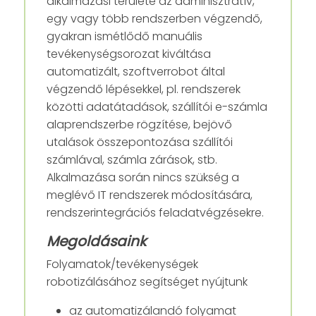
alkalmazási területe az adminisztratív,
egy vagy több rendszerben végzendő,
gyakran ismétlődő manuális
tevékenységsorozat kiváltása
automatizált, szoftverrobot által
végzendő lépésekkel, pl. rendszerek
közötti adatátadások, szállítói e-számla
alaprendszerbe rögzítése, bejövő
utalások összepontozása szállítói
számlával, számla zárások, stb.
Alkalmazása során nincs szükség a
meglévő IT rendszerek módosítására,
rendszerintegrációs feladatvégzésekre.
Megoldásaink
Folyamatok/tevékenységek
robotizálásához segítséget nyújtunk
az automatizálandó folyamat