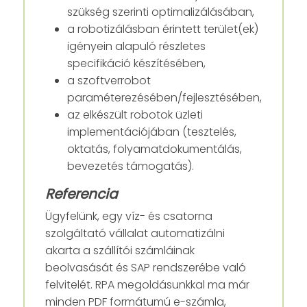
szükség szerinti optimalizálásában,
a robotizálásban érintett terület(ek)
igényein alapuló részletes
specifikáció készítésében,
a szoftverrobot
paraméterezésében/fejlesztésében,
az elkészült robotok üzleti
implementációjában (tesztelés,
oktatás, folyamatdokumentálás,
bevezetés támogatás).
Referencia
Ügyfelünk, egy víz- és csatorna
szolgáltató vállalat automatizálni
akarta a szállítói számláinak
beolvasását és SAP rendszerébe való
felvitelét. RPA megoldásunkkal ma már
minden PDF formátumú e-számla,