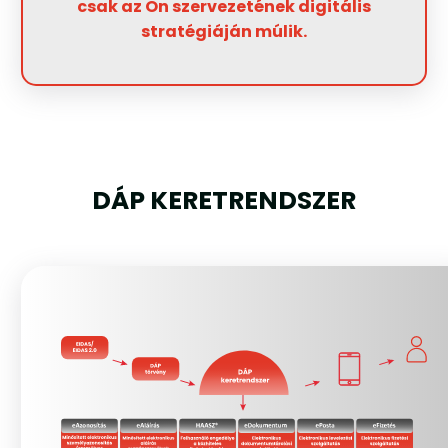
csak az Ön szervezetének digitális
stratégiáján múlik.
DÁP KERETRENDSZER