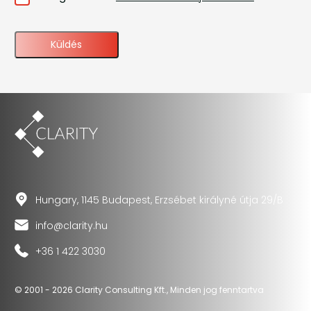
Adatvédelmi
tájékoztatót
*
Hungary, 1145 Budapest, Erzsébet királyné útja 29/B
info@clarity.hu
+36 1 422 3030
© 2001 - 2026 Clarity Consulting Kft., Minden jog fenntartva