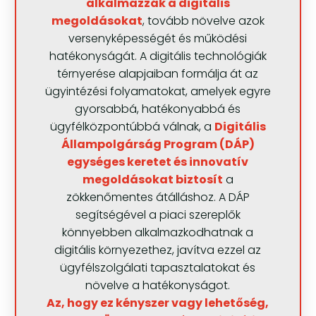
alkalmazzák a digitális
megoldásokat
, tovább növelve azok
versenyképességét és működési
hatékonyságát. A digitális technológiák
térnyerése alapjaiban formálja át az
ügyintézési folyamatokat, amelyek egyre
gyorsabbá, hatékonyabbá és
ügyfélközpontúbbá válnak, a
Digitális
Állampolgárság Program (DÁP)
egységes keretet és innovatív
megoldásokat biztosít
a
zökkenőmentes átálláshoz. A DÁP
segítségével a piaci szereplők
könnyebben alkalmazkodhatnak a
digitális környezethez, javítva ezzel az
ügyfélszolgálati tapasztalatokat és
növelve a hatékonyságot.
Az, hogy ez kényszer vagy lehetőség,