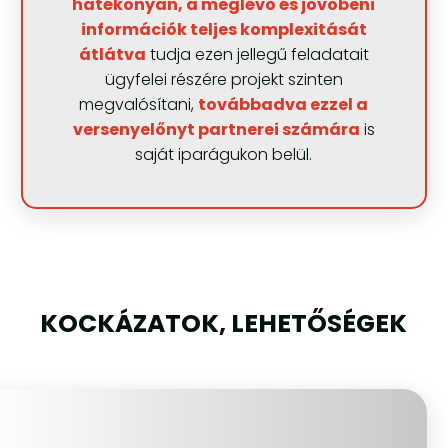
hatékonyan, a meglévő és jövőbeni
információk teljes komplexitását
átlátva
tudja ezen jellegű feladatait
ügyfelei részére projekt szinten
megvalósítani,
továbbadva ezzel a
versenyelőnyt partnerei számára
is
saját iparágukon belül.
KOCKÁZATOK, LEHETŐSÉGEK