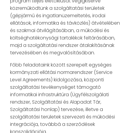
program teljes életciklusát végigkísérve
közreműködtünk a szolgáltatási területek
(gépjármű és ingatlanüzemeltetés, irodai
ellátások, informatika és távközlés) átvételében
és szakmai átvilágításában, a működési és
költséghatékonysági tartalékok feltárásában,
majd a szolgáltatási rendszer átalakításának
tervezésében és megvalósításában.
Főbb feladataink között szerepelt egységes
kormányzati ellátási normarendszer (Service
Level Agreements) kidolgozása, központi
szolgáltatási tevékenységet támogató
informatikai infrastruktúra (Ügyfélszolgálati
rendszer, Szolgáltatási és Alapadat Tár,
Szolgáltatási honlap) tervezése, illetve a
szolgáltatási területek szervezeti és működési
integrációja, továbbá a szerződések
konszolidációja.