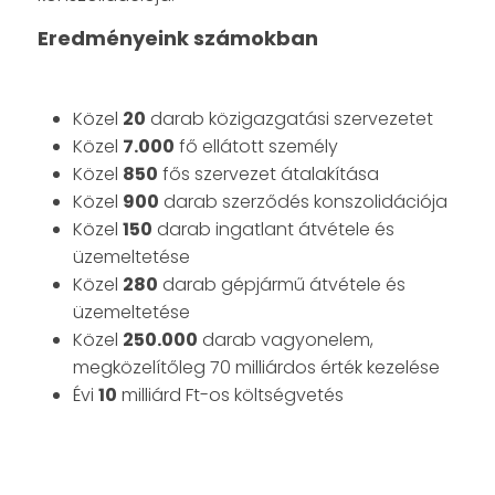
Eredményeink számokban
Közel
20
darab közigazgatási szervezetet
Közel
7.000
fő ellátott személy
Közel
850
fős szervezet átalakítása
Közel
900
darab szerződés konszolidációja
Közel
150
darab ingatlant átvétele és
üzemeltetése
Közel
280
darab gépjármű átvétele és
üzemeltetése
Közel
250.000
darab vagyonelem,
megközelítőleg 70 milliárdos érték kezelése
Évi
10
milliárd Ft-os költségvetés