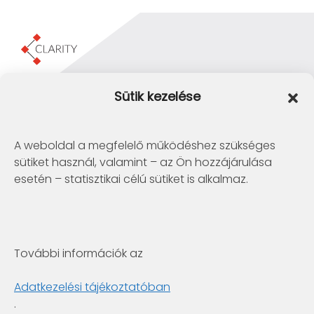
Clarity Consulting Kft.
Sütik kezelése
1145 Budapest, Erzsébet Királyné útja 29/b.
+36 1 422-3030
info@clarity.hu
A weboldal a megfelelő működéshez szükséges
sütiket használ, valamint – az Ön hozzájárulása
Telconex Middle East
esetén – statisztikai célú sütiket is alkalmaz.
BH: +973 1742 2299
info@telconex.me
P.O.Box 80777 Manama, Kingdom of Bahrain
További információk az
Clarity Consulting Kft.
6722 Szeged, Gogol utca 3. 4.em.
Adatkezelési tájékoztatóban
+36 1 422-3030
.
info@clarity.hu