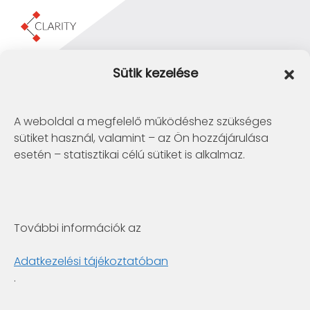
Clarity Consulting Kft.
Sütik kezelése
1145 Budapest, Erzsébet Királyné útja 29/b.
+36 1 422-3030
info@clarity.hu
A weboldal a megfelelő működéshez szükséges
sütiket használ, valamint – az Ön hozzájárulása
Telconex Middle East
esetén – statisztikai célú sütiket is alkalmaz.
BH: +973 1742 2299
info@telconex.me
P.O.Box 80777 Manama, Kingdom of Bahrain
További információk az
Clarity Consulting Kft.
6722 Szeged, Gogol utca 3. 4.em.
Adatkezelési tájékoztatóban
+36 1 422-3030
.
info@clarity.hu