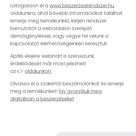
Látogasson el a
www.beszerzesirendszer.hu
oldalunkra, ahol bővebb információkat találhat.
Ismerje meg termékünket, kérjen rendszer
bemutatót a weboldalon szereplő
demóigényléssel, vagy vegye fel velünk a
kapcsolatot elérhetőségeinken keresztül!
Április elejére webinart is szervezünk,
érdeklődését már most jelezheti
az 👉
oldalunkon
.
Olvassa el a szakértői beszámolónkat és ismerje
meg a termékünket!
Így gyorsítjuk meg
digitálisan a beszerzéseket