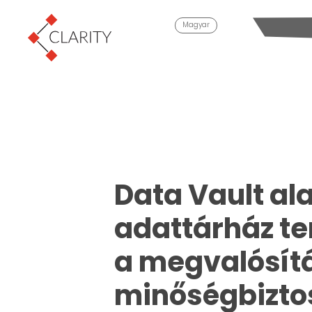
Magyar
Data Vault al
adattárház te
a megvalósít
minőségbizto