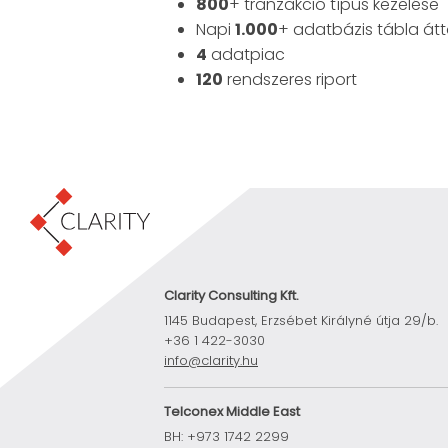
800
+ tranzakció típus kezelése
Napi
1.000
+ adatbázis tábla átt
4
adatpiac
120
rendszeres riport
Clarity Consulting Kft.
1145 Budapest, Erzsébet Királyné útja 29/b.
+36 1 422-3030
info@clarity.hu
Telconex Middle East
BH: +973 1742 2299