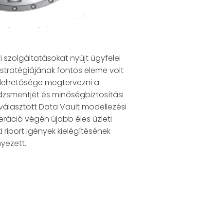
 szolgáltatásokat nyújt ügyfelei
stratégiájának fontos eleme volt
t lehetősége megtervezni a
dzsmentjét és minőségbiztosítási
 választott Data Vault modellezési
eráció végén újabb éles üzleti
 riport igények kielégítésének
yezett.