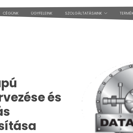
CÉGÜNK
ÜGYFELEINK
SZOLGÁLTATÁSAINK
TERMÉ
apú
rvezése és
ás
sítása