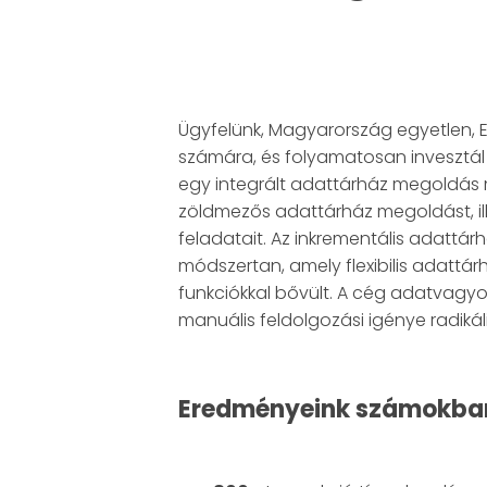
Ügyfelünk, Magyarország egyetlen, E
számára, és folyamatosan invesztál 
egy integrált adattárház megoldás 
zöldmezős adattárház megoldást, il
feladatait. Az inkrementális adattár
módszertan, amely flexibilis adattár
funkciókkal bővült. A cég adatvagyona
manuális feldolgozási igénye radiká
Eredményeink számokba