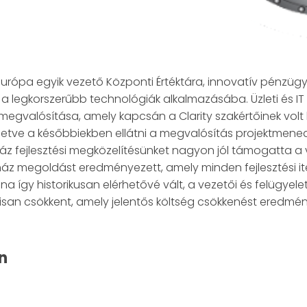
urópa egyik vezető Központi Értéktára, innovatív pénzügyi
a legkorszerűbb technológiák alkalmazásába. Üzleti és IT 
megvalósítása, amely kapcsán a Clarity szakértőinek vol
letve a későbbiekben ellátni a megvalósítás projektmene
ház fejlesztési megközelítésünket nagyon jól támogatta a
ház megoldást eredményezett, amely minden fejlesztési it
 így historikusan elérhetővé vált, a vezetői és felügyeleti
lisan csökkent, amely jelentős költség csökkenést eredmén
n