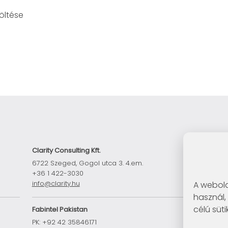
öltése
Clarity Consulting Kft.
6722 Szeged, Gogol utca 3. 4.em.
+36 1 422-3030
info@clarity.hu
A webold
használ,
célú süti
Fabintel Pakistan
PK: +92 42 35846171