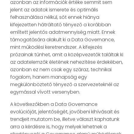
azonban az információk értéke semmit sem
jelent az adatok ismerete és optimális
felhasználása nélkül, sőt ennek hiánya
kifejezetten hátráltató tényező a korábban
említett jelentős adatmennyiség miatt. Ennek
támogatására alakult ki a Data Governance,
mint működési keretrendszer. A kifejezés
prózainak tűnhet, amit a középvezetők találtak ki
az adatelemzők életének nehezítése érdekében,
azonban ez nem csak egy száraz, technikai
fogalom, hanem manapság egy
megkülönböztető tényező a szervezeteknél az
egymással vívott versenyben.
A következőkben a Data Governance
evolúcióját, jelentőségét, jövőbeni kihívásait és
trendjeit mutatom be, illetve választ kaphatunk
arra a kérdésre is, hogy melyek lehetnek a