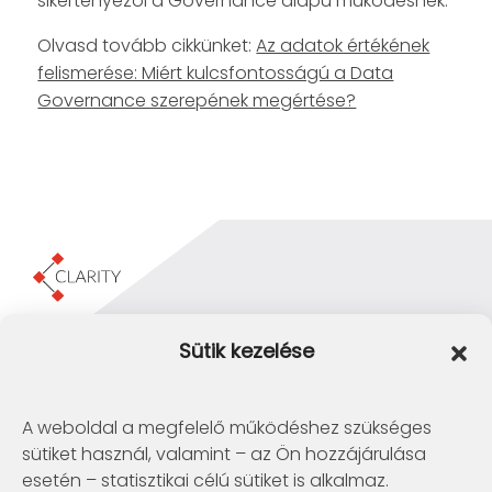
sikertényezői a Governance alapú működésnek.
Olvasd tovább cikkünket:
Az adatok értékének
felismerése: Miért kulcsfontosságú a Data
Governance szerepének megértése?
Clarity Consulting Kft.
Sütik kezelése
1145 Budapest, Erzsébet Királyné útja 29/b.
+36 1 422-3030
info@clarity.hu
A weboldal a megfelelő működéshez szükséges
sütiket használ, valamint – az Ön hozzájárulása
Telconex Middle East
esetén – statisztikai célú sütiket is alkalmaz.