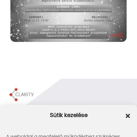
Clarity Consulting Kft.
Sütik kezelése
1145 Budapest, Erzsébet Királyné útja 29/b.
+36 1 422-3030
info@clarity.hu
A weboldal a megfelelő működéshez szükséges