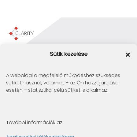
Clarity Consulting Kft.
Sütik kezelése
1145 Budapest, Erzsébet Királyné útja 29/b.
+36 1 422-3030
info@clarity.hu
A weboldal a megfelelő működéshez szükséges
sütiket használ, valamint – az Ön hozzájárulása
Telconex Middle East
esetén – statisztikai célú sütiket is alkalmaz.
BH: +973 1742 2299
info@telconex.me
P.O.Box 80777 Manama, Kingdom of Bahrain
További információk az
Clarity Consulting Kft.
6722 Szeged, Gogol utca 3. 4.em.