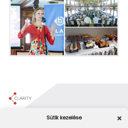
Clarity Consulting Kft.
Sütik kezelése
1145 Budapest, Erzsébet Királyné útja 29/b.
+36 1 422-3030