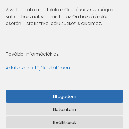
info@clarity.hu
A weboldal a megfelelő működéshez szükséges
sütiket használ, valamint – az Ön hozzájárulása
Telconex Middle East
esetén – statisztikai célú sütiket is alkalmaz.
BH: +973 1742 2299
info@telconex.me
P.O.Box 80777 Manama, Kingdom of Bahrain
További információk az
Clarity Consulting Kft.
6722 Szeged, Gogol utca 3. 4.em.
Adatkezelési tájékoztatóban
+36 1 422-3030
.
info@clarity.hu
Fabintel Pakistan
Elfogadom
PK: +92 42 35846171
UK: +44-741-8447636
Elutasítom
info@fabintel.com
133, Aurangzeb Block
New Garden Town, Lahore-54600, Pakistan
Beállítások