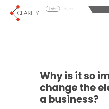
English
Magyar
Why is it so i
change the el
a business?