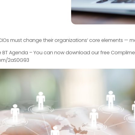
CIOs must change their organizations’ core elements — mos
he BT Agenda – You can now download our free Complimen
r.com/2aS0G93