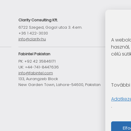
Clarity Consulting Kft.
6722 Szeged, Gogol utca 3. 4.em.
+36 1 422-3030
info@clarity.hu
A webold
használ,
célú süti
Fabintel Pakistan
PK: +92 42 35846171
UK: +44-741-8447636
n
info@fabintel.com
133, Aurangzeb Block
További 
New Garden Town, Lahore-54600, Pakistan
Adatkeze
.
Elf