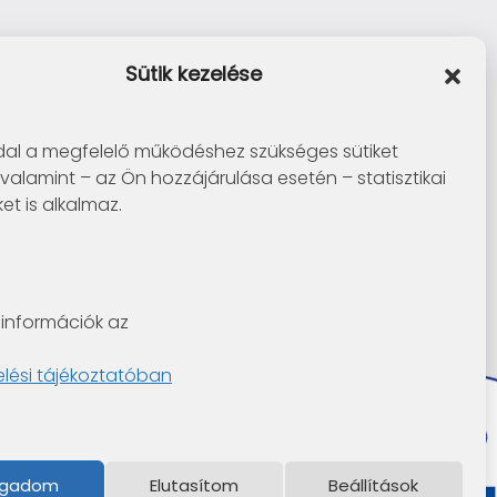
Sütik kezelése
al a megfelelő működéshez szükséges sütiket
 valamint – az Ön hozzájárulása esetén – statisztikai
ket is alkalmaz.
információk az
lési tájékoztatóban
ogadom
Elutasítom
Beállítások