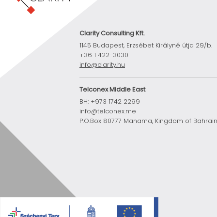
Clarity Consulting Kft.
1145 Budapest, Erzsébet Királyné útja 29/b.
+36 1 422-3030
info@clarity.hu
Telconex Middle East
BH: +973 1742 2299
info@telconex.me
P.O.Box 80777 Manama, Kingdom of Bahrai