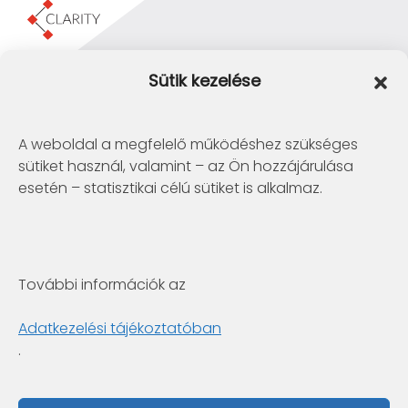
Clarity Consulting Kft.
Sütik kezelése
1145 Budapest, Erzsébet Királyné útja 29/b.
+36 1 422-3030
info@clarity.hu
A weboldal a megfelelő működéshez szükséges
sütiket használ, valamint – az Ön hozzájárulása
Telconex Middle East
esetén – statisztikai célú sütiket is alkalmaz.
BH: +973 1742 2299
info@telconex.me
P.O.Box 80777 Manama, Kingdom of Bahrain
További információk az
Clarity Consulting Kft.
6722 Szeged, Gogol utca 3. 4.em.
Adatkezelési tájékoztatóban
+36 1 422-3030
.
info@clarity.hu
Fabintel Pakistan