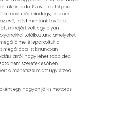
l fák és erdő. Szóval kb. fél perc
öttünk most már mindegy, csurom
l az eső, ezért mentünk tovább
tt mindjárt volt egy olyan
olyanokkal találkoztunk, amelyeket
zmegálló mellé leparkoltuk a
t megállóba. Itt kínunkban
éldául arról, hogy lehet több deci
 Azóta nem szeretek esőben
mert a menetszél miatt úgy érzed
yébként egy nagyon jó kis motoros