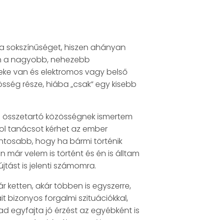
ta sokszínűséget, hiszen ahányan
zen a nagyobb, nehezebb
eke van és elektromos vagy belső
ség része, hiába „csak” egy kisebb
n összetartó közösségnek ismertem
hol tanácsot kérhet az ember
ontosabb, hogy ha bármi történik
 már velem is történt és én is álltam
tást is jelenti számomra.
 ketten, akár többen is egyszerre,
 bizonyos forgalmi szituációkkal,
d egyfajta jó érzést az egyébként is