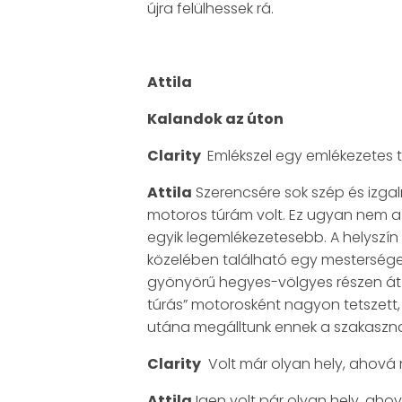
újra felülhessek rá.
Attila
Kalandok az úton
Clarity
Emlékszel egy emlékezetes 
Attila
Szerencsére sok szép és izga
motoros túrám volt. Ez ugyan nem a 
egyik legemlékezetesebb. A helyszín 
közelében található egy mesterség
gyönyörű hegyes-völgyes részen át ve
túrás” motorosként nagyon tetszett, 
utána megálltunk ennek a szakasznak 
Clarity
Volt már olyan hely, ahová mo
Attila
Igen volt pár olyan hely, ahová