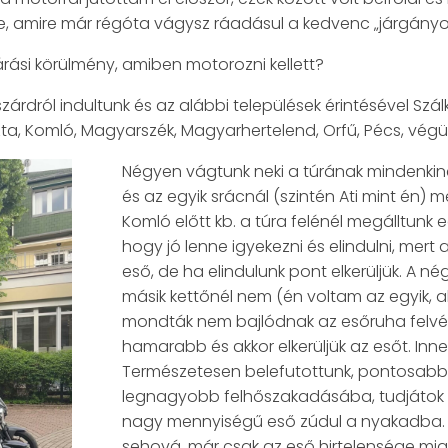
kre, amire már régóta vágysz ráadásul a kedvenc „járgányo
rási körülmény, amiben motorozni kellett?
szárdról indultunk és az alábbi települések érintésével S
, Komló, Magyarszék, Magyarhertelend, Orfű, Pécs, végül V
Négyen vágtunk neki a túrának mindenkiné
és az egyik srácnál (szintén Ati mint én) m
Komló előtt kb. a túra felénél megálltunk eg
hogy jó lenne igyekezni és elindulni, mert
eső, de ha elindulunk pont elkerüljük. A né
másik kettőnél nem (én voltam az egyik, aki
mondták nem bajlódnak az esőruha felvéte
hamarabb és akkor elkerüljük az esőt. Inne
Természetesen belefutottunk, pontosabb
legnagyobb felhőszakadásába, tudjátok 
nagy mennyiségű eső zúdul a nyakadba. 
sehová, már csak az eső hirtelensége mi