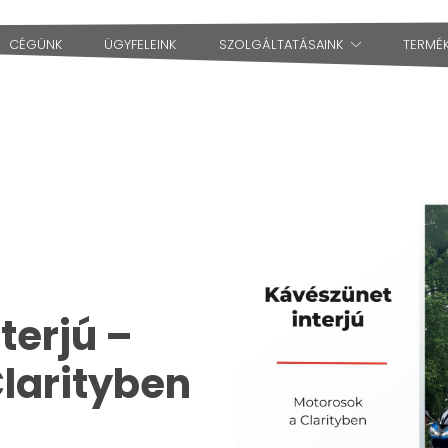
CÉGÜNK
ÜGYFELEINK
SZOLGÁLTATÁSAINK
TERMÉ
terjú –
larityben