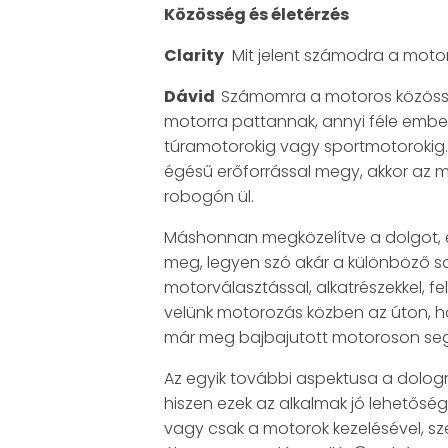
Közösség és életérzés
Clarity
Mit jelent számodra a moto
Dávid
Számomra a motoros közösség 
motorra pattannak, annyi féle ember
túramotorokig vagy sportmotorokig.
égésű erőforrással megy, akkor az 
robogón ül.
Máshonnan megközelítve a dolgot, e
meg, legyen szó akár a különböző so
motorválasztással, alkatrészekkel, f
velünk motorozás közben az úton, ha 
már meg bajbajutott motoroson segít
Az egyik további aspektusa a dologna
hiszen ezek az alkalmak jó lehetősé
vagy csak a motorok kezelésével, sz