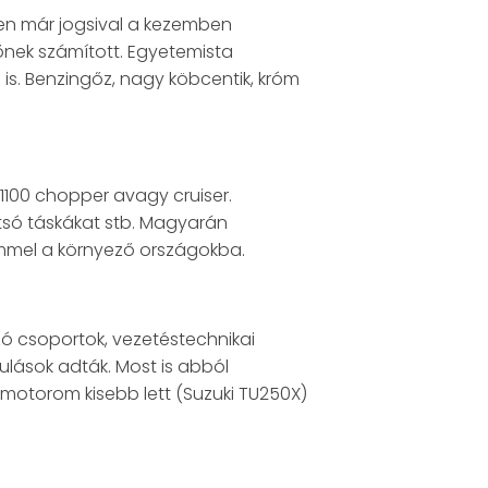
sen már jogsival a kezemben
nek számított. Egyetemista
is. Benzingőz, nagy köbcentik, króm
1100 chopper avagy cruiser.
hátsó táskákat stb. Magyarán
gemmel a környező országokba.
zó csoportok, vezetéstechnikai
ulások adták. Most is abból
 motorom kisebb lett (Suzuki TU250X)