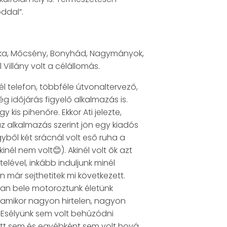
ddal”.
zálka, Mőcsény, Bonyhád, Nagymányok,
illány volt a célállomás.
l telefon, többféle útvonaltervező,
ég időjárás figyelő alkalmazás is.
y kis pihenőre. Ekkor Ati jelezte,
 az alkalmazás szerint jön egy kiadós
gyből két srácnál volt eső ruha a
nél nem volt😊). Akinél volt ők azt
lével, inkább induljunk minél
n már sejthetitek mi következett.
an bele motoroztunk életünk
amikor nagyon hirtelen, nagyon
Esélyünk sem volt behúzódni
att sem és egyébként sem volt hová,