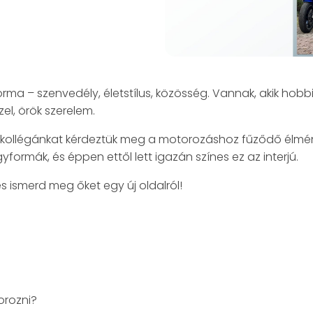
ma – szenvedély, életstílus, közösség. Vannak, akik hob
zel, örök szerelem.
kollégánkat kérdeztük meg a motorozáshoz fűződő élménye
gyformák, és éppen ettől lett igazán színes ez az interjú.
s ismerd meg őket egy új oldalról!
orozni?