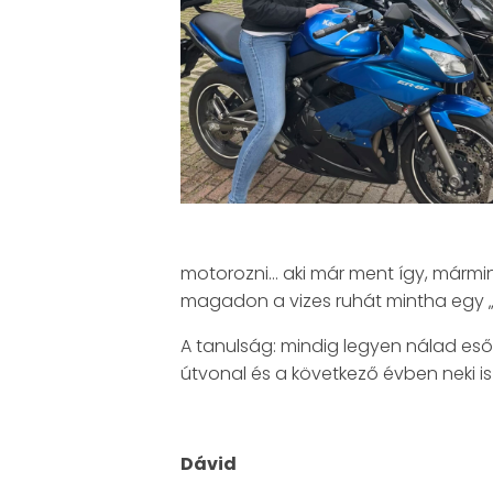
motorozni… aki már ment így, mármin
magadon a vizes ruhát mintha egy „j
A tanulság: mindig legyen nálad esőr
útvonal és a következő évben neki is
Dávid