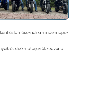
biként űzik, másoknak a mindennapok
ikről, első motorjukról, kedvenc