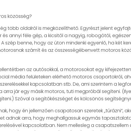
ros közösség?
több oldalról is megközelíthető. Egyrészt jelent egyfaj
 és annyi féle gép, a kicsitől a nagyig, robogótól, egés
 A szép benne, hogy az úton mindenki egyenlő, ha két ker
motorosnak számít és az összességébenvett motoros közös
llentétben az autósokkal, a motorosokat egy kifejezette
cial média felületeken elérhető motoros csoportokról, a
elszerelésekkel kapcsolatban stb. De, ami szerintem a legf
arra jár egy másik motoros, tuti megpróbál segíteni. (Ilyen
eni.) Szóval a segítőkészséget és kölcsönös segítségnyúj
k, hogy én jellemzően csapatosan szeretek „túrázni”, akár
get adnak arra, hogy meghallgassuk egymás tapasztalatait
erelésével kapcsolatban. Nem mellesleg a csapatszellem a