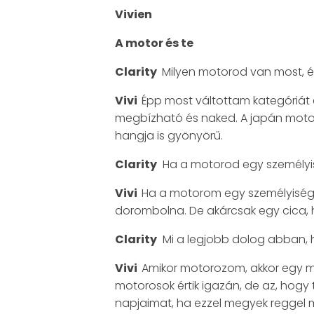
Vivien
A motor és te
Clarity
Milyen motorod van most, és
Vivi
Épp most váltottam kategóriát 
megbízható és naked. A japán motor
hangja is gyönyörű.
Clarity
Ha a motorod egy személyis
Vivi
Ha a motorom egy személyiség l
dorombolna. De akárcsak egy cica, hű
Clarity
Mi a legjobb dolog abban, 
Vivi
Amikor motorozom, akkor egy más
motorosok értik igazán, de az, hogy 
napjaimat, ha ezzel megyek reggel 