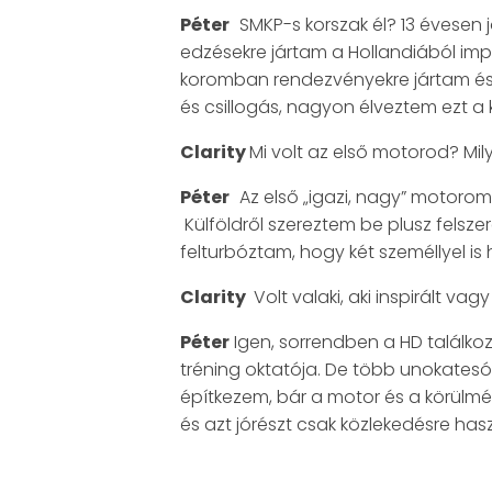
Péter
SMKP-s korszak él? 13 évesen
edzésekre jártam a Hollandiából i
koromban rendezvényekre jártam és t
és csillogás, nagyon élveztem ezt a
Clarity
Mi volt az első motorod? Mi
Péter
Az első „igazi, nagy” motoro
Külföldről szereztem be plusz felszere
felturbóztam, hogy két személlyel is
Clarity
Volt valaki, aki inspirált vag
Péter
Igen, sorrendben a HD találkoz
tréning oktatója. De több unokatesó
építkezem, bár a motor és a körülmé
és azt jórészt csak közlekedésre ha