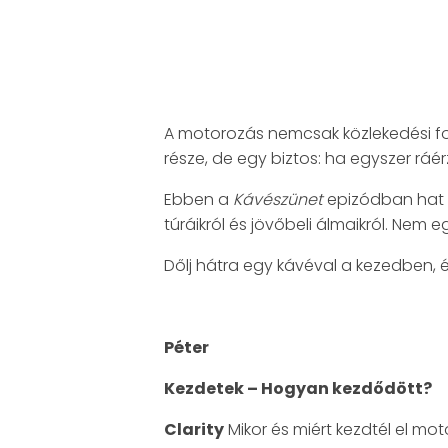
A motorozás nemcsak közlekedési for
része, de egy biztos: ha egyszer ráér
Ebben a
Kávészünet
epizódban hat 
túráikról és jövőbeli álmaikról. Nem e
Dőlj hátra egy kávéval a kezedben, é
Péter
Kezdetek – Hogyan kezdődött?
Clarity
Mikor és miért kezdtél el mot