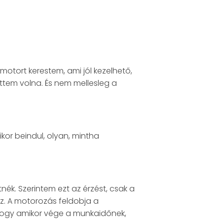
otort kerestem, ami jól kezelhető,
tem volna. És nem mellesleg a
kor beindul, olyan, mintha
nék. Szerintem ezt az érzést, csak a
sz. A motorozás feldobja a
hogy amikor vége a munkaidőnek,