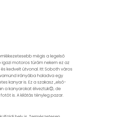
gemlékezetesebb mégis a legelső
ső igazi motoros túrám nekem ez az
és kedvelt útvonal. Itt Soboth város
Lawamünd irányába haladva egy
es kanyar is. Ez a szakasz „első-
án a kanyarokat élveztük😊, de
ót is. A kilátás tényleg pazar.
külföldi hely is. Természetesen