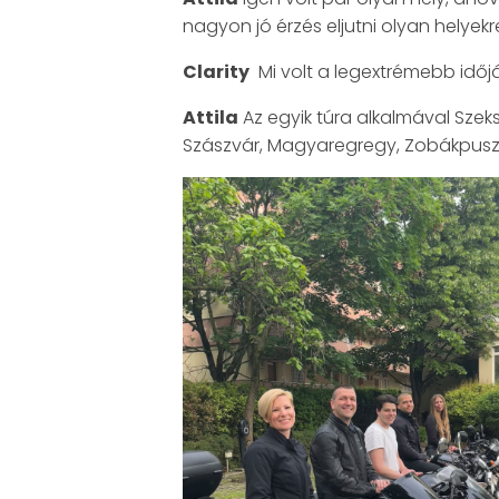
nagyon jó érzés eljutni olyan helye
Clarity
Mi volt a legextrémebb időjá
Attila
Az egyik túra alkalmával Szek
Szászvár, Magyaregregy, Zobákpuszta