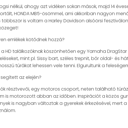
 jogsi nélkül, ahogy azt vidéken sokan mások, majd 14 éve
mportált, HONDA MB5-ösömmel, ami akkoriban nagyon menő
öbbször is voltam a Harley Davidson alsóörsi fesztiválon 
 közeget!
lyen emlékek kötődnek hozzá?
m a HD találkozóknak köszönhetően egy Yamaha DragStar 
léseket, mint pl. Sissy bart, széles trepnit, bőr oldal- és 
 hosszú túrákat lehessen vele tenni. Elgurultunk a felesé
y segített az elején?
ók résztvevői, egy motoros csoport, neten található túrá
m is motorozott abban az időben. Inspirációt a közös gur
nyek is nagyban változtak a gyerekek érkezésével, mert a
sználom.