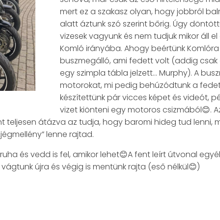
mert ez a szakasz olyan, hogy jobbról balró
alatt áztunk szó szerint bőrig. Úgy dönt
vizesek vagyunk és nem tudjuk mikor áll e
Komló irányába. Ahogy beértünk Komlóra o
buszmegálló, ami fedett volt (addig csak 
egy szimpla tábla jelzett… Murphy). A bus
motorokat, mi pedig behúzódtunk a fedet
készítettünk pár vicces képet és videót, p
vizet kiönteni egy motoros csizmából😊.
t teljesen átázva az tudja, hogy baromi hideg tud lenni, 
égmellény” lenne rajtad.
uha és vedd is fel, amikor lehet😊A fent leírt útvonal eg
 vágtunk újra és végig is mentünk rajta (eső nélkül😊)