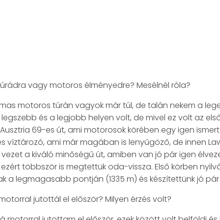
túrádra vagy motoros élményedre? Mesélnél róla?
lmas motoros túrán vagyok már túl, de talán nekem a le
legszebb és a legjobb helyen volt, de mivel ez volt az el
Ausztria 69-es út, ami motorosok körében egy igen ismert 
es víztározó, ami már magában is lenyűgöző, de innen 
zet a kiváló minőségű út, amiben van jó pár igen élvezet
ezért többször is megtettük oda-vissza. Első körben nyilv
a legmagasabb pontján (1335 m) és készítettünk jó pár fot
torral jutottál el először? Milyen érzés volt?
 motorral jutottam el először, ezek között volt belföldi és 