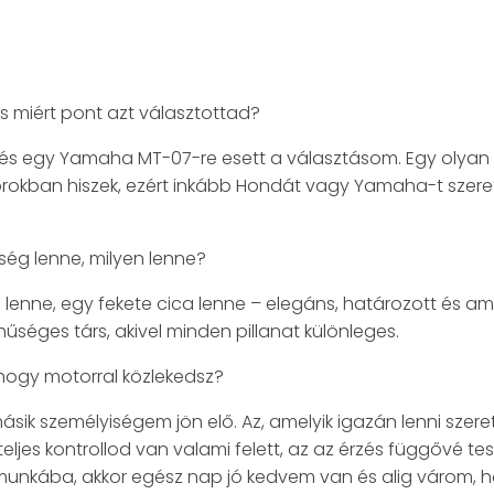
 miért pont azt választottad?
és egy Yamaha MT-07-re esett a választásom. Egy olyan m
okban hiszek, ezért inkább Hondát vagy Yamaha-t szeret
ég lenne, milyen lenne?
enne, egy fekete cica lenne – elegáns, határozott és ami
séges társ, akivel minden pillanat különleges.
hogy motorral közlekedsz?
ik személyiségem jön elő. Az, amelyik igazán lenni szeret
teljes kontrollod van valami felett, az az érzés függővé te
munkába, akkor egész nap jó kedvem van és alig várom, 