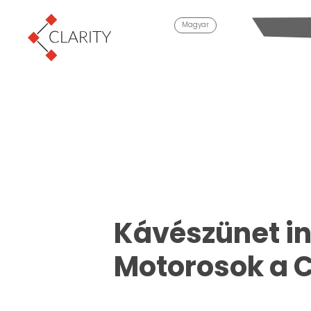
Magyar
Kávészünet in
Motorosok a C