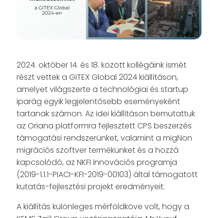
2024. október 14. és 18. között kollégáink ismét
részt vettek a GITEX Global 2024 kiállításon,
amelyet világszerte a technológiai és startup
iparág egyik legjelentősebb eseményeként
tartanak számon. Az idei kiállításon bemutattuk
az Oriana platformra fejlesztett CPS beszerzés
támogatási rendszerünket, valamint a migNon
migrációs szoftver termékünket és a hozzá
kapcsolódó, az NKFI innovációs programja
(2019-1.1.1-PIACI-KFI-2019-00103) által támogatott
kutatás-fejlesztési projekt eredményeit.
A kiállítás különleges mérföldköve volt, hogy a