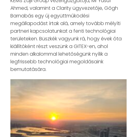
KEMS Zajil Group vezérigazgatója, Mr Yusuf
Ahmed, valamint a Clarity ügyvezetője, Gőgh
Barnabás egy új együttműködési
megállapodást írtak alá, amely tovább mélyíti
partneri kapcsolatunkat a fenti technológiai
területeken. Büszkék vagyunk rá, hogy évek óta
kiállítóként részt veszünk a GITEX-en, ahol
minden alkalommal lehetőségünk nyílik a
legfrissebb technológiai megoldásaink
bemutatására.