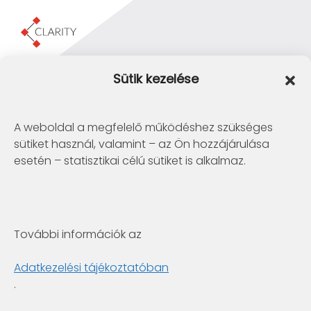
Clarity Consulting Kft.
Sütik kezelése
1145 Budapest, Erzsébet Királyné útja 29/b.
+36 1 422-3030
info@clarity.hu
A weboldal a megfelelő működéshez szükséges
sütiket használ, valamint – az Ön hozzájárulása
Telconex Middle East
esetén – statisztikai célú sütiket is alkalmaz.
BH: +973 1742 2299
info@telconex.me
P.O.Box 80777 Manama, Kingdom of Bahrain
További információk az
Clarity Consulting Kft.
6722 Szeged, Gogol utca 3. 4.em.
Adatkezelési tájékoztatóban
+36 1 422-3030
.
info@clarity.hu