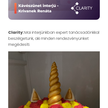
Clarity:
Mai interjúnkban expert tanácsadónkkal
beszélgetünk, aki minden rendezvényünket
megédesíti.