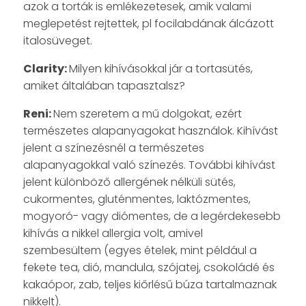
azok a torták is emlékezetesek, amik valami
meglepetést rejtettek, pl focilabdának álcázott
italosüveget.
Clarity:
Milyen kihívásokkal jár a tortasütés,
amiket általában tapasztalsz?
Reni:
Nem szeretem a mű dolgokat, ezért
természetes alapanyagokat használok. Kihívást
jelent a színezésnél a természetes
alapanyagokkal való színezés. További kihívást
jelent különböző allergének nélküli sütés,
cukormentes, gluténmentes, laktózmentes,
mogyoró- vagy diómentes, de a legérdekesebb
kihívás a nikkel allergia volt, amivel
szembesültem (egyes ételek, mint például a
fekete tea, dió, mandula, szójatej, csokoládé és
kakaópor, zab, teljes kiőrlésű búza tartalmaznak
nikkelt).