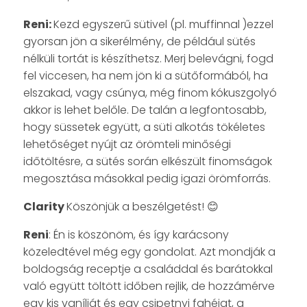
Reni
:
Kezd egyszerű sütivel (pl. muffinnal )ezzel
gyorsan jön a sikerélmény, de például sütés
nélküli tortát is készíthetsz. Merj belevágni, fogd
fel viccesen, ha nem jön ki a sütőformából, ha
elszakad, vagy csúnya, még finom kókuszgolyó
akkor is lehet belőle. De talán a legfontosabb,
hogy süssetek együtt, a süti alkotás tökéletes
lehetőséget nyújt az örömteli minőségi
időtöltésre, a sütés során elkészült finomságok
megosztása másokkal pedig igazi örömforrás.
Clarity
Köszönjük a beszélgetést! 😊
Reni
: Én is köszönöm, és így karácsony
közeledtével még egy gondolat. Azt mondják a
boldogság receptje a családdal és barátokkal
való együtt töltött időben rejlik, de hozzámérve
egy kis vaníliát és egy csipetnyi fahéjat, a