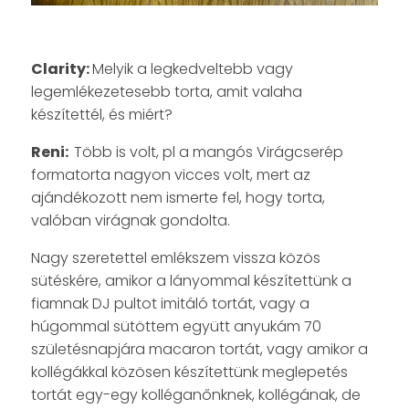
Clarity:
Melyik a legkedveltebb vagy
legemlékezetesebb torta, amit valaha
készítettél, és miért?
Reni:
Több is volt, pl a mangós Virágcserép
formatorta nagyon vicces volt, mert az
ajándékozott nem ismerte fel, hogy torta,
valóban virágnak gondolta.
Nagy szeretettel emlékszem vissza közös
sütéskére, amikor a lányommal készítettünk a
fiamnak DJ pultot imitáló tortát, vagy a
húgommal sütöttem együtt anyukám 70
születésnapjára macaron tortát, vagy amikor a
kollégákkal közösen készítettünk meglepetés
tortát egy-egy kolléganőnknek, kollégának, de