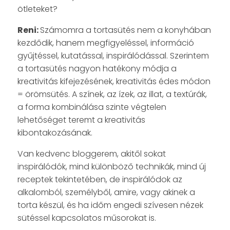
ötleteket?
Reni:
Számomra a tortasütés nem a konyhában
kezdődik, hanem megfigyeléssel, információ
gyűjtéssel, kutatással, inspirálódással. Szerintem
a tortasütés nagyon hatékony módja a
kreativitás kifejezésének, kreativitás édes módon
= örömsütés. A színek, az ízek, az illat, a textúrák,
a forma kombinálása szinte végtelen
lehetőséget teremt a kreativitás
kibontakozásának.
Van kedvenc bloggerem, akitől sokat
inspirálódók, mind különböző technikák, mind új
receptek tekintetében, de inspirálódok az
alkalomból, személyből, amire, vagy akinek a
torta készül, és ha időm engedi szívesen nézek
sütéssel kapcsolatos műsorokat is.