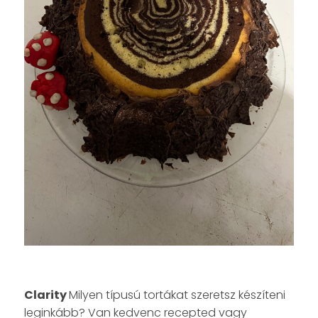
Clarity
Milyen típusú tortákat szeretsz készíteni
leginkább? Van kedvenc recepted vagy