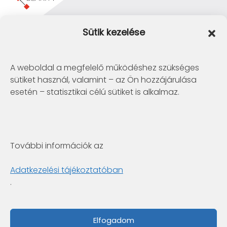
Clarity Consulting Kft.
Sütik kezelése
1145 Budapest, Erzsébet Királyné útja 29/b.
+36 1 422-3030
info@clarity.hu
A weboldal a megfelelő működéshez szükséges
sütiket használ, valamint – az Ön hozzájárulása
Telconex Middle East
esetén – statisztikai célú sütiket is alkalmaz.
BH: +973 1742 2299
info@telconex.me
P.O.Box 80777 Manama, Kingdom of Bahrain
További információk az
Clarity Consulting Kft.
6722 Szeged, Gogol utca 3. 4.em.
Adatkezelési tájékoztatóban
+36 1 422-3030
.
info@clarity.hu
Fabintel Pakistan
Elfogadom
PK: +92 42 35846171