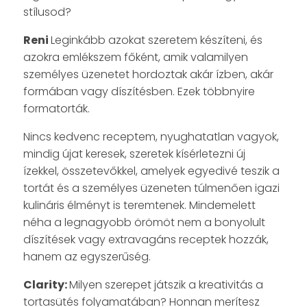
stílusod?
Reni
Leginkább azokat szeretem készíteni, és
azokra emlékszem főként, amik valamilyen
személyes üzenetet hordoztak akár ízben, akár
formában vagy díszítésben. Ezek többnyire
formatorták.
Nincs kedvenc receptem, nyughatatlan vagyok,
mindig újat keresek, szeretek kísérletezni új
ízekkel, összetevőkkel, amelyek egyedivé teszik a
tortát és a személyes üzeneten túlmenően igazi
kulináris élményt is teremtenek. Mindemelett
néha a legnagyobb örömöt nem a bonyolult
díszítések vagy extravagáns receptek hozzák,
hanem az egyszerűség.
Clarity:
Milyen szerepet játszik a kreativitás a
tortasütés folyamatában? Honnan merítesz