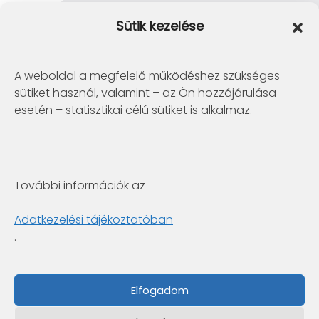
Clarity Consulting Kft.
Sütik kezelése
1145 Budapest, Erzsébet Királyné útja 29/b.
+36 1 422-3030
info@clarity.hu
A weboldal a megfelelő működéshez szükséges
sütiket használ, valamint – az Ön hozzájárulása
Telconex Middle East
esetén – statisztikai célú sütiket is alkalmaz.
BH: +973 1742 2299
info@telconex.me
P.O.Box 80777 Manama, Kingdom of Bahrain
További információk az
Clarity Consulting Kft.
6722 Szeged, Gogol utca 3. 4.em.
Adatkezelési tájékoztatóban
+36 1 422-3030
.
info@clarity.hu
Fabintel Pakistan
Elfogadom
PK: +92 42 35846171
UK: +44-741-8447636