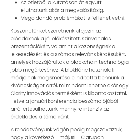
Az ötletből a kutatáson át együtt
eljuthatunk akár a megvalósításig.
Megoldandó problémákat is fel lehet vetni.
Köszönetünket szeretnénk kifejezni az
előadóknak a jól előkészített, színvonalas
prezentációkért, valamint a közönségnek a
lelkesedésért és a számos releváns kérdésükért,
amelyek hozzájárultak a blockchain technológia
jobb megértéséhez. A blokklánc használati
módjainak megismerése elindította bennünk a
kíváncsiságot arról, mi mindent lehetne akár egy
Clarity innovációs termékként is kibontakoztatni,
illetve a januári konferencia beszámolójából
arról értesülhettünk, mennyire intenzív az
érdeklődés a téma iránt.
A rendezvényünk végén pedig megszavaztuk,
hogy a következő – májusi – Clarupon