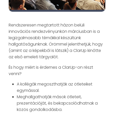
Rendszeresen megtartott házon belüli
innovációs rendezvényünkön márciusban is a
legizgalmasabb témákkal készültünk
hallgatóságunknak. Örömmel jelenthetjük, hogy
(amint az a képekből is látszik) a ClarUp kinőtte
az első emeleti tárgyalót.
És hogy miért is érdemes a ClarUp-on részt
venni?
A kollégák megoszthatják az ötleteiket
egymással.
Meghallgathatják mások ötleteit,
prezentációját, és bekapcsolódhatnak a
közös gondolkodásba.