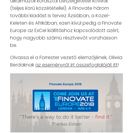
alkalmazók körasztal beszélgetései követik
(teljes körű közzététellel). A Finovate három
további kiadást is tervez Ázsiában, a Közel-
Keleten és Afrikában; ezen kívül pedig a Finovate
Europe az ExCel kiállításhoz kapcsolódott azért,
hogy nagyobb számú résztvevőt vonzhasson
be.
Olvassa el a Forrester vezető elemzőjének, Oliwia
Berdaknak
az eseményről írt összefoglalóját itt
!