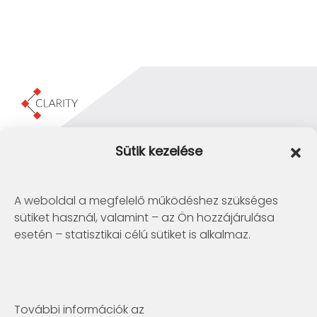
Clarity Consulting Kft.
Sütik kezelése
1145 Budapest, Erzsébet Királyné útja 29/b.
+36 1 422-3030
info@clarity.hu
A weboldal a megfelelő működéshez szükséges
sütiket használ, valamint – az Ön hozzájárulása
Telconex Middle East
esetén – statisztikai célú sütiket is alkalmaz.
BH: +973 1742 2299
info@telconex.me
P.O.Box 80777 Manama, Kingdom of Bahrain
További információk az