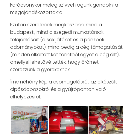
karácsonykor meleg szívvel fogunk gondolni a
megajándékozottakra.
Ezúton szeretnénk megköszönni mind a
budapesti, mind a szegedi munkatársak
felajánlásait (a sok játékot és a pénzbeli
adományokat), mind pedig a cég támogatását
(minden elköltött két forintból egyet a cég állt),
amellyel lehetővé tették, hogy örömet
szerezzünk a gyerekeknek.
Íme néhány kép a csomagolásról, az elkészült
cipősdobozokról és a gyűjtőponton való
elhelyezésről.