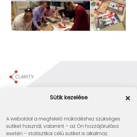
Clarity Consulting Kft.
Sütik kezelése
1145 Budapest, Erzsébet Királyné útja 29/b.
+36 1 422-3030
info@clarity.hu
A weboldal a megfelelő működéshez szükséges
sütiket használ, valamint – az Ön hozzájárulása
Telconex Middle East
esetén – statisztikai célú sütiket is alkalmaz.
BH: +973 1742 2299