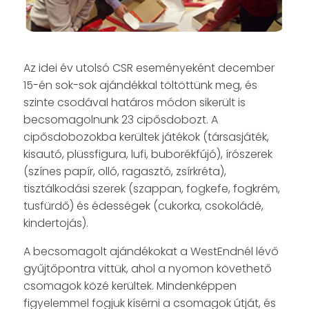
Az idei év utolsó CSR eseményeként december
15-én sok-sok ajándékkal töltöttünk meg, és
szinte csodával határos módon sikerült is
becsomagolnunk 23 cipősdobozt. A
cipősdobozokba kerültek játékok (társasjáték,
kisautó, plüssfigura, lufi, buborékfújó), írószerek
(színes papír, olló, ragasztó, zsírkréta),
tisztálkodási szerek (szappan, fogkefe, fogkrém,
tusfürdő) és édességek (cukorka, csokoládé,
kindertojás).
A becsomagolt ajándékokat a WestEndnél lévő
gyűjtőpontra vittük, ahol a nyomon követhető
csomagok közé kerültek. Mindenképpen
figyelemmel fogjuk kísérni a csomagok útját, és