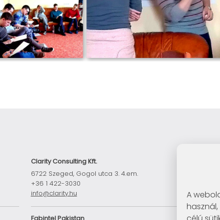
Clarity Consulting Kft.
6722 Szeged, Gogol utca 3. 4.em.
+36 1 422-3030
info@clarity.hu
A webold
használ,
célú süti
Fabintel Pakistan