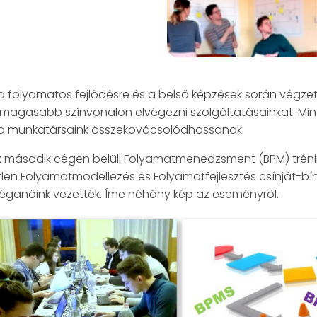
a folyamatos fejlődésre és a belső képzések során végze
él magasabb színvonalon elvégezni szolgáltatásainkat. M
gy a munkatársaink összekovácsolódhassanak.
uk második cégen belüli Folyamatmenedzsment (BPM) tréni
n Folyamatmodellezés és Folyamatfejlesztés csínját-bínjá
lléganőink vezették. Íme néhány kép az eseményről.