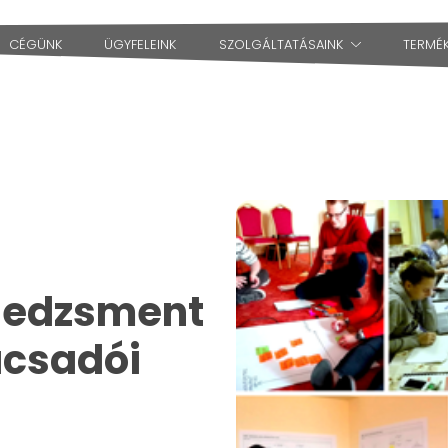
CÉGÜNK
ÜGYFELEINK
SZOLGÁLTATÁSAINK
TERMÉ
edzsment
ácsadói