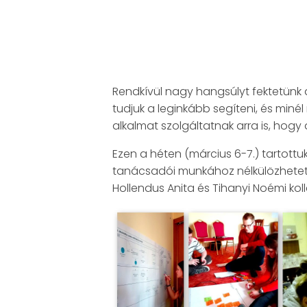
Rendkívül nagy hangsúlyt fektetünk 
tudjuk a leginkább segíteni, és min
alkalmat szolgáltatnak arra is, ho
Ezen a héten (március 6-7.) tartott
tanácsadói munkához nélkülözhetetle
Hollendus Anita és Tihanyi Noémi ko