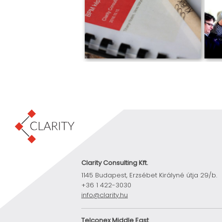
Clarity Consulting Kft.
1145 Budapest, Erzsébet Királyné útja 29/b.
+36 1 422-3030
info@clarity.hu
Telconex Middle East