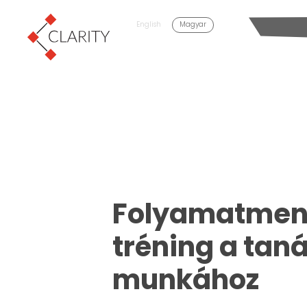
English
Magyar
Folyamatmen
tréning a tan
munkához